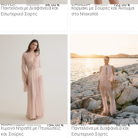
ASTER
CAMELIA
98,00
€
122,00
€
150,00
€
189,00
€
Παντελόνα με Διαφάνεια και
Κορμάκι με Σούρες και Άνοιγμα
Εσωτερικό Σορτς
στο Ντεκολτέ
AMARYLLIS
ASTER
194,00
€
98,00
€
298,00
€
150,00
€
Κιμονό Ντραπέ με Πτυχώσεις
Παντελόνα με Διαφάνεια και
και Σούρες
Εσωτερικό Σορτς