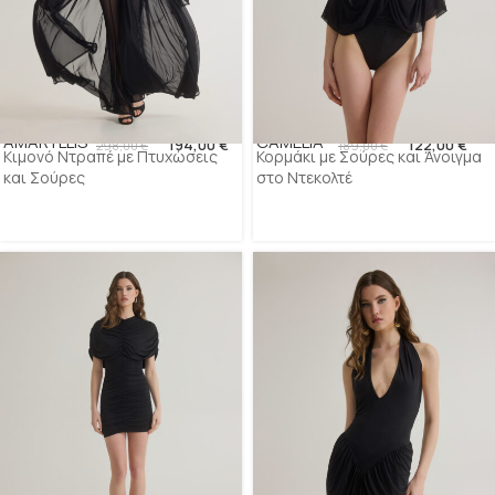
AMARYLLIS
CAMELIA
194,00
€
122,00
€
298,00
€
189,00
€
Κιμονό Ντραπέ με Πτυχώσεις
Κορμάκι με Σούρες και Άνοιγμα
και Σούρες
στο Ντεκολτέ