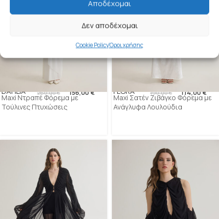
Αποδέχομαι
Δεν αποδέχομαι
Cookie Policy
Όροι χρήσης
DAHLIA
FLORA
156,00
€
114,00
€
260,00
€
190,00
€
Maxi Ντραπέ Φόρεμα με
Maxi Σατέν Ζιβάγκο Φόρεμα με
Τούλινες Πτυχώσεις
Ανάγλυφα Λουλούδια