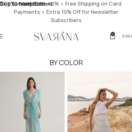
Skip to navigation
Summer Sale -40% • Free Shipping on Card
Skip to main content
Payments
• Extra 10% Off for Newsletter
Subscribers
0
0,00
BY COLOR