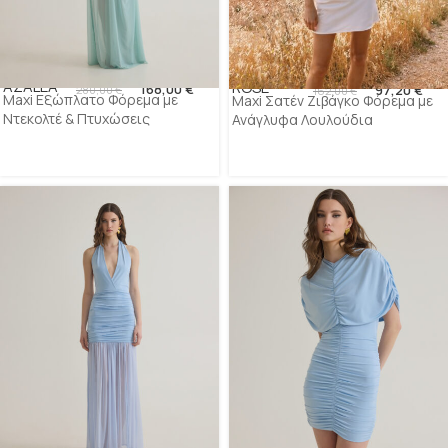
AZALEA
ROSE
168,00
€
97,20
€
280,00
€
162,00
€
Maxi Εξώπλατο Φόρεμα με
Maxi Σατέν Ζιβάγκο Φόρεμα με
Ντεκολτέ & Πτυχώσεις
Ανάγλυφα Λουλούδια