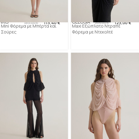
IRIS
CELOSIA
113,40
€
123,00
€
189,00
€
205,00
€
Mini Φόρεμα με Μπέρτα και
Maxi Εξώπλατο Ντραπέ
Σούρες
Φόρεμα με Ντεκολτέ