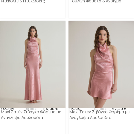
Ντεκολτέ & Πτυχώσεις
Τούλινη Φούστα & Άνοιγμα
FLORA
ROSE
114,00
€
97,20
€
190,00
€
162,00
€
Maxi Σατέν Ζιβάγκο Φόρεμα με
Maxi Σατέν Ζιβάγκο Φόρεμα με
Ανάγλυφα Λουλούδια
Ανάγλυφα Λουλούδια