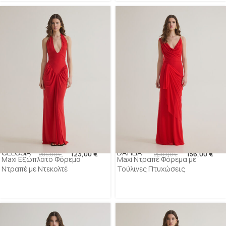
CELOSIA
DAHLIA
123,00
€
156,00
€
205,00
€
260,00
€
Maxi Εξώπλατο Φόρεμα
Maxi Ντραπέ Φόρεμα με
Ντραπέ με Ντεκολτέ
Τούλινες Πτυχώσεις