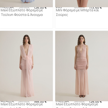
FREESIA
IRIS
126,00
€
113,40
€
210,00
€
189,00
€
Maxi Εξώπλατο Φόρεμα με
Mini Φόρεμα με Μπέρτα και
Τούλινη Φούστα & Άνοιγμα
Σούρες
AZALEA
FREESIA
168,00
€
126,00
€
280,00
€
210,00
€
Maxi Εξώπλατο Φόρεμα με
Maxi Εξώπλατο Φόρεμα με