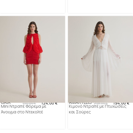
GAIA
AMARYLLIS
124,00
€
194,00
€
190,00
€
298,00
€
Mini Ντραπέ Φόρεμα με
Κιμονό Ντραπέ με Πτυχώσεις
Άνοιγμα στο Ντεκολτέ
και Σούρες