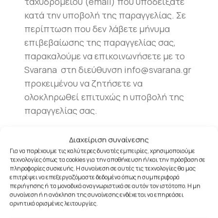
ταχυδρομείου (email) που υποδείξατε
κατά την υποβολή της παραγγελίας. Σε
περίπτωση που δεν λάβετε μήνυμα
επιβεβαίωσης της παραγγελίας σας,
παρακαλούμε να επικοινωνήσετε με το
Svarana στη διεύθυνση info@svarana.gr
προκειμένου να ζητήσετε να
ολοκληρωθεί επιτυχώς η υποβολή της
παραγγελίας σας.
Για οποιαδήποτε ακύρωση παραγγελίας
Διαχείριση συναίνεσης
(ολικά ή μερικά) θα πρέπει να στείλετε
Για να παρέχουμε τις καλύτερες δυνατές εμπειρίες, χρησιμοποιούμε
μήνυμα ηλεκτρονικού ταχυδρομείου στο
τεχνολογίες όπως τα cookies για την αποθήκευση ή/και την πρόσβαση σε
πληροφορίες συσκευής. Η συναίνεση σε αυτές τις τεχνολογίες θα μας
info@svarana.gr H δυνατότητα αυτή σας
επιτρέψει να επεξεργαζόμαστε δεδομένα όπως η συμπεριφορά
περιήγησης ή τα μοναδικά αναγνωριστικά σε αυτόν τον ιστότοπο. Η μη
δίνεται, αυστηρά, για μία ώρα μετά την
συναίνεση ή η ανάκληση της συναίνεσης ενδέχεται να επηρεάσει
πραγματοποίηση της παραγγελίας.
αρνητικά ορισμένες λειτουργίες.
Μετά το χρονικό αυτό σημείο δεν είναι