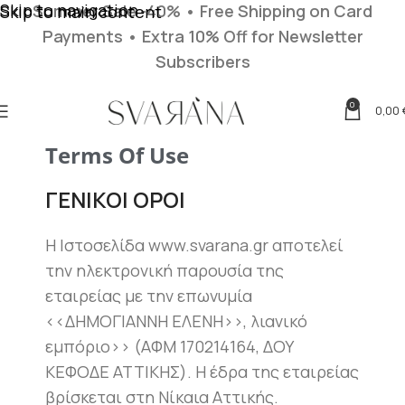
Skip to navigation
Summer Sale -40% • Free Shipping on Card
Skip to main content
Payments
• Extra 10% Off for Newsletter
Subscribers
0
0,00
Terms Of Use
ΓΕΝΙΚΟΙ ΟΡΟΙ
H Ιστοσελίδα www.svarana.gr αποτελεί
την ηλεκτρονική παρουσία της
εταιρείας με την επωνυμία
<<ΔΗΜΟΓΙΑΝΝΗ ΕΛΕΝΗ>>, λιανικό
εμπόριο>> (ΑΦΜ 170214164, ΔΟΥ
ΚΕΦΟΔΕ ΑΤΤΙΚΗΣ). Η έδρα της εταιρείας
βρίσκεται στη Νίκαια Αττικής.