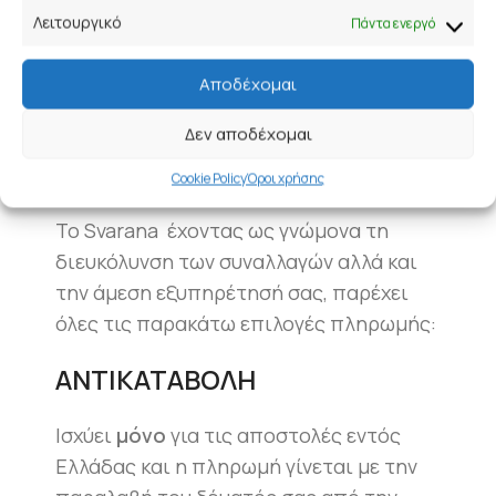
Λειτουργικό
δυνατή η ακύρωση και μπορείτε πλέον
Πάντα ενεργό
να επιστρέψετε και να αλλάξετε την
Αποδέχομαι
παραγγελία σας αφού πρώτα την
παραλάβετε.
Δεν αποδέχομαι
Δ. ΠΛΗΡΩΜΗ ΠΡΟΪΌΝΤΩΝ
Cookie Policy
Όροι χρήσης
To Svarana έχοντας ως γνώμονα τη
διευκόλυνση των συναλλαγών αλλά και
την άμεση εξυπηρέτησή σας, παρέχει
όλες τις παρακάτω επιλογές πληρωμής:
ΑΝΤΙΚΑΤΑΒΟΛΗ
Ισχύει
μόνο
για τις αποστολές εντός
Ελλάδας και η πληρωμή γίνεται με την