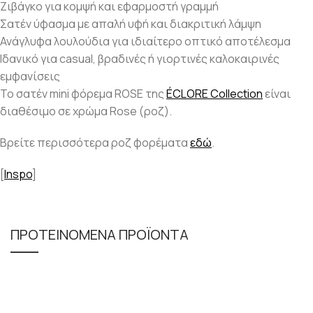
Ζιβάγκο για κομψή και εφαρμοστή γραμμή
Σατέν ύφασμα με απαλή υφή και διακριτική λάμψη
Ανάγλυφα λουλούδια για ιδιαίτερο οπτικό αποτέλεσμα
Ιδανικό για casual, βραδινές ή γιορτινές καλοκαιρινές
εμφανίσεις
To σατέν mini φόρεμα ROSE της
ÉCLORE Collection
είναι
διαθέσιμο σε χρώμα Rose (ροζ).
Βρείτε περισσότερα ροζ φορέματα
εδώ
.
[
Inspo
]
ΠΡΟΤΕΙΝΟΜΕΝΑ ΠΡΟΪΟΝΤΑ