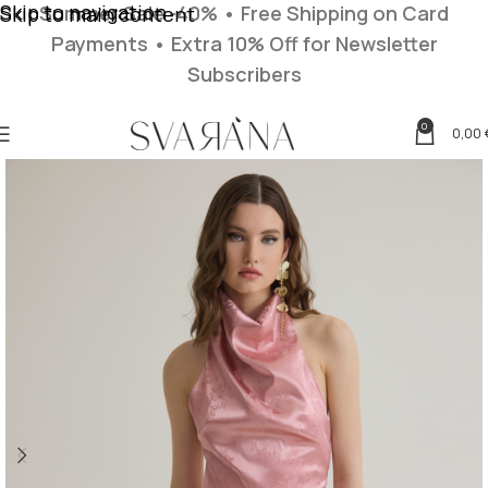
Skip to navigation
Summer Sale -40% • Free Shipping on Card
Skip to main content
Payments
• Extra 10% Off for Newsletter
Subscribers
0
0,00