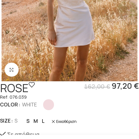
Click to enlarge
ROSE
97,20
€
162,00
€
Ref: 076.039
COLOR
WHITE
SIZE
S
S
M
L
Εκκαθάριση
Σε απόθεμα