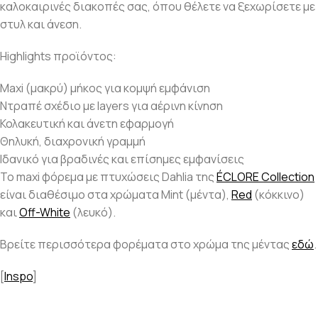
καλοκαιρινές διακοπές σας, όπου θέλετε να ξεχωρίσετε με
στυλ και άνεση.
Highlights προϊόντος:
Maxi (μακρύ) μήκος για κομψή εμφάνιση
Ντραπέ σχέδιο με layers για αέρινη κίνηση
Κολακευτική και άνετη εφαρμογή
Θηλυκή, διαχρονική γραμμή
Ιδανικό για βραδινές και επίσημες εμφανίσεις
To maxi φόρεμα με πτυχώσεις Dahlia της
ÉCLORE Collection
είναι διαθέσιμο στα χρώματα Mint (μέντα),
Red
(κόκκινο)
και
Off-White
(λευκό).
Βρείτε περισσότερα φορέματα στο χρώμα της μέντας
εδώ
.
[
Inspo
]