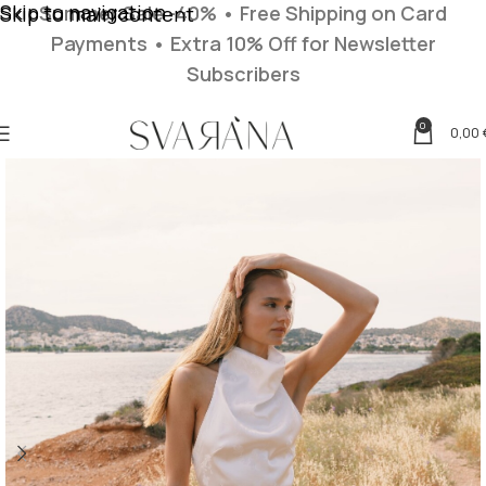
Skip to navigation
Summer Sale -40% • Free Shipping on Card
Skip to main content
Payments
• Extra 10% Off for Newsletter
Subscribers
0
0,00