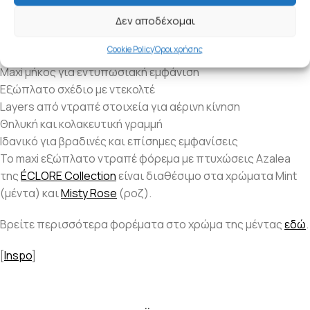
θηλυκότητα πρωταγωνιστούν.
Δεν αποδέχομαι
Highlights προϊόντος:
Cookie Policy
Όροι χρήσης
Maxi μήκος για εντυπωσιακή εμφάνιση
Εξώπλατο σχέδιο με ντεκολτέ
Layers από ντραπέ στοιχεία για αέρινη κίνηση
Θηλυκή και κολακευτική γραμμή
Ιδανικό για βραδινές και επίσημες εμφανίσεις
To maxi εξώπλατο ντραπέ φόρεμα με πτυχώσεις Azalea
της
ÉCLORE Collection
είναι διαθέσιμο στα χρώματα Mint
(μέντα) και
Misty Rose
(ροζ).
Βρείτε περισσότερα φορέματα στο χρώμα της μέντας
εδώ
.
[
Inspo
]