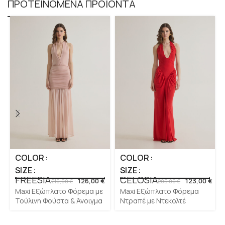
ΠΡΟΤΕΙΝΟΜΕΝΑ ΠΡΟΪΟΝΤΑ
COLOR
COLOR
SIZE
SIZE
FREESIA
CELOSIA
126,00
€
123,00
€
210,00
€
205,00
€
Maxi Εξώπλατο Φόρεμα με
Maxi Εξώπλατο Φόρεμα
Τούλινη Φούστα & Άνοιγμα
Ντραπέ με Ντεκολτέ