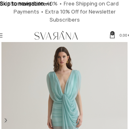
Skip to navigation
Summer Sale -40% • Free Shipping on Card
Skip to main content
Payments
• Extra 10% Off for Newsletter
Subscribers
0
0,00