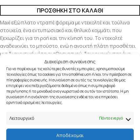
ΠΡΟΣΘΉΚΗ ΣΤΟ ΚΑΛΆΘΙ
Maxi εξώπλατο ντραπέ φόρεμα με ντεκολτέ και τούλινα
στοιχεία, ένα εντυπωσιακό και θηλυκό κομμάτι που
ξεχωρίζει για τη ροή και την κίνησή του. Το ντεκολτέ
αναδεικνύει το μπούστο, ενώ η ανοιχτή πλάτη προσθέτει
μια διακριτική νότα αισθησιασμού, δημιουργώντας ένα
ισορροπημένο και κομψό αποτέλεσμα.
Διαχείριση συναίνεσης
Για να παρέχουμε τις καλύτερες δυνατές εμπειρίες, χρησιμοποιούμε
τεχνολογίες όπως τα cookies για την αποθήκευση ή/και την πρόσβαση σε
Τα ντραπέ layers χαρίζουν βάθος και κίνηση στο φόρεμα,
πληροφορίες συσκευής. Η συναίνεση σε αυτές τις τεχνολογίες θα μας
προσφέροντας αέρινη αίσθηση και κολακευτική εφαρμογή
επιτρέψει να επεξεργαζόμαστε δεδομένα όπως η συμπεριφορά
που αγκαλιάζει τη σιλουέτα. Το maxi μήκος ολοκληρώνει το
περιήγησης ή τα μοναδικά αναγνωριστικά σε αυτόν τον ιστότοπο. Η μη
συναίνεση ή η ανάκληση της συναίνεσης ενδέχεται να επηρεάσει
σχέδιο, προσδίδοντας κομψότητα και διαχρονικό
αρνητικά ορισμένες λειτουργίες.
χαρακτήρα.
Λειτουργικό
Πάντα ενεργό
Ιδανική επιλογή για βραδινές εμφανίσεις, γάμους, ρεβεγιόν,
γιορτινά events, επίσημες εξόδους αλλά και τις
Αποδέχομαι
καλοκαιρινές διακοπές σας, όπου το στυλ και η