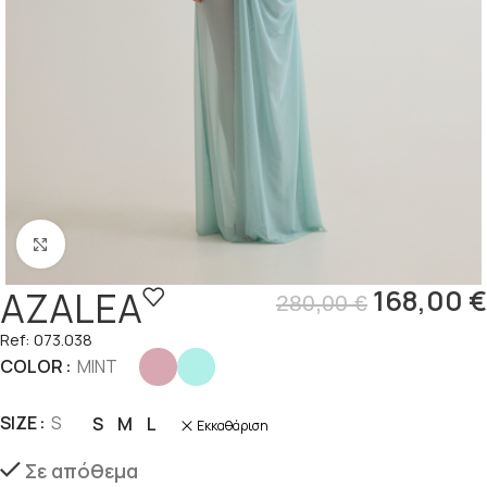
Click to enlarge
AZALEA
168,00
€
280,00
€
Ref: 073.038
COLOR
MINT
SIZE
S
S
M
L
Εκκαθάριση
Σε απόθεμα