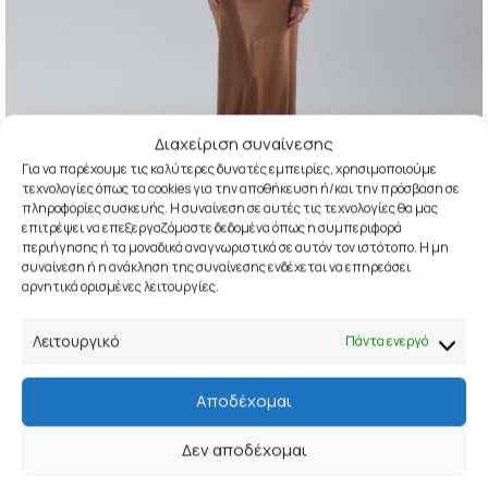
Διαχείριση συναίνεσης
Για να παρέχουμε τις καλύτερες δυνατές εμπειρίες, χρησιμοποιούμε
τεχνολογίες όπως τα cookies για την αποθήκευση ή/και την πρόσβαση σε
πληροφορίες συσκευής. Η συναίνεση σε αυτές τις τεχνολογίες θα μας
επιτρέψει να επεξεργαζόμαστε δεδομένα όπως η συμπεριφορά
Click to enlarge
περιήγησης ή τα μοναδικά αναγνωριστικά σε αυτόν τον ιστότοπο. Η μη
συναίνεση ή η ανάκληση της συναίνεσης ενδέχεται να επηρεάσει
αρνητικά ορισμένες λειτουργίες.
KALIRRA
37,50
€
74,90
€
Λειτουργικό
Πάντα ενεργό
SIZE
S
M
L
ΠΡΟΣΘΉΚΗ ΣΤΟ ΚΑΛΆΘΙ
Αποδέχομαι
Ένα κομμάτι που συνδυάζει την κομψότητα με μια τολμηρή
Δεν αποδέχομαι
θηλυκή πινελιά. Το μακρύ φόρεμα με μακριά μανίκια και