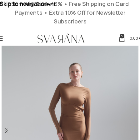
Skip to navigation
Summer Sale -40% • Free Shipping on Card
Skip to main content
Payments
• Extra 10% Off for Newsletter
Subscribers
0
0,00