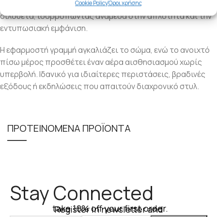
ανοιχτή πλάτη αναδεικνύει με μοναδικό τρόπο τη
Cookie Policy
Όροι χρήσης
σιλουέτα, ισορροπώντας ανάμεσα στην απλότητα και την
εντυπωσιακή εμφάνιση.
Η εφαρμοστή γραμμή αγκαλιάζει το σώμα, ενώ το ανοιχτό
πίσω μέρος προσθέτει έναν αέρα αισθησιασμού χωρίς
υπερβολή. Ιδανικό για ιδιαίτερες περιστάσεις, βραδινές
εξόδους ή εκδηλώσεις που απαιτούν διαχρονικό στυλ.
ΠΡΟΤΕΙΝΟΜΕΝΑ ΠΡΟΪΟΝΤΑ
Stay Connected
take 10% off your first order.
Register in newsletter and