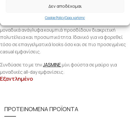
για την προσεγμένη ραφή του και τις λεπτομέρειες που
Δεν αποδέχομαι
κάνουν τη διαφορά.
Cookie Policy
Όροι χρήσης
Η tailored γραμμή του κολακεύει τη σιλουέτα, ενώ τα
μοναδικά ανάγλυφα κουμπιά προσδίδουν διακριτική
πολυτέλεια και προσωπικότητα. Ιδανικό για να φορεθεί
τόσο σε επαγγελματικά looks όσο και σε πιο προσεγμένες
casual εμφανίσεις.
Συνδύασε το με την
JASMINE
μίνι φούστα σε μαύρο για
μοναδικές all-day εμφανίσεις.
Εξαντλημένο
ΠΡΟΤΕΙΝΟΜΕΝΑ ΠΡΟΪΟΝΤΑ