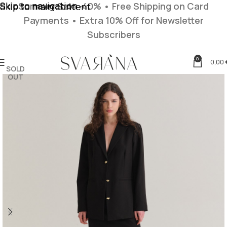
Skip to navigation
Summer Sale -40% • Free Shipping on Card
Skip to main content
Payments
• Extra 10% Off for Newsletter
Subscribers
0
0,00
SOLD
OUT