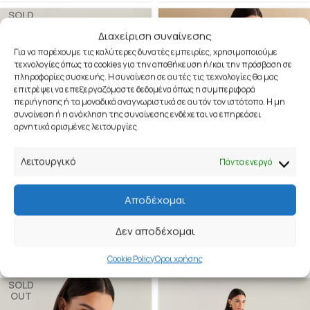
SOLD
OUT
Διαχείριση συναίνεσης
Για να παρέχουμε τις καλύτερες δυνατές εμπειρίες, χρησιμοποιούμε
τεχνολογίες όπως τα cookies για την αποθήκευση ή/και την πρόσβαση σε
πληροφορίες συσκευής. Η συναίνεση σε αυτές τις τεχνολογίες θα μας
επιτρέψει να επεξεργαζόμαστε δεδομένα όπως η συμπεριφορά
περιήγησης ή τα μοναδικά αναγνωριστικά σε αυτόν τον ιστότοπο. Η μη
συναίνεση ή η ανάκληση της συναίνεσης ενδέχεται να επηρεάσει
αρνητικά ορισμένες λειτουργίες.
Λειτουργικό
Πάντα ενεργό
Αποδέχομαι
GRACE
CINDY
45,00
€
49,00
€
89,00
€
75,00
€
Μακριά Ψηλόμεση Φούστα με
Μίνι Ντραπέ Ασύμμετρο
Δεν αποδέχομαι
Χρυσή Ζώνη Αλυσίδα
Φόρεμα
Cookie Policy
Όροι χρήσης
SOLD
OUT