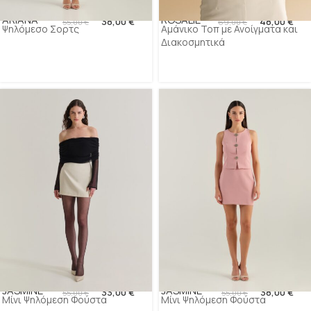
ARIANA
ROSALIE
38,00
€
48,00
€
55,00
€
69,00
€
Ψηλόμεσο Σορτς
Αμάνικο Τοπ με Ανοίγματα και
Διακοσμητικά
JASMINE
JASMINE
33,00
€
38,00
€
55,00
€
55,00
€
Μίνι Ψηλόμεση Φούστα
Μίνι Ψηλόμεση Φούστα