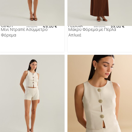
CINDY
FELICIA
49,00
€
59,00
€
75,00
€
88,00
€
Μίνι Ντραπέ Ασύμμετρο
Μακρύ Φόρεμα με Πέρλα
Φόρεμα
Απλικέ