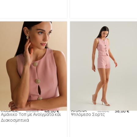
ROSALIE
ARIANA
48,00
€
38,00
€
69,00
€
55,00
€
Αμάνικο Τοπ με Ανοίγματα και
Ψηλόμεσο Σορτς
Διακοσμητικά