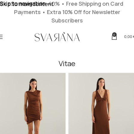
Skip to navigation
Summer Sale -40% • Free Shipping on Card
Skip to main content
Payments
• Extra 10% Off for Newsletter
Subscribers
0
0,00
Vitae