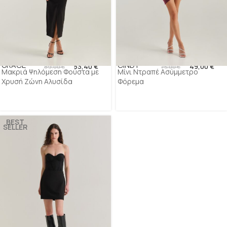
GRACE
CINDY
53,40
€
49,00
€
89,00
€
75,00
€
Μακριά Ψηλόμεση Φούστα με
Μίνι Ντραπέ Ασύμμετρο
Χρυσή Ζώνη Αλυσίδα
Φόρεμα
BEST
SELLER