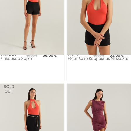
ARIANA
ARLA
38,00
€
33,00
€
55,00
€
55,00
€
Ψηλόμεσο Σορτς
Εξώπλατο Κορμάκι με Ντεκολτέ
SOLD
OUT