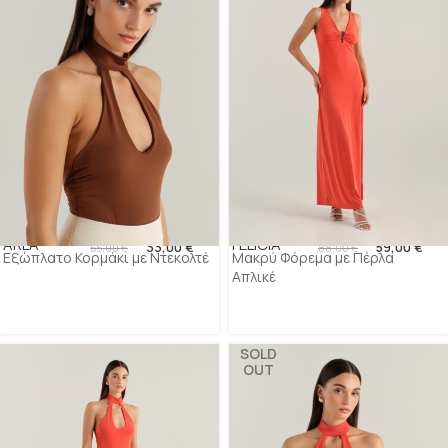
ARLA
FELICIA
33,00
€
59,00
€
55,00
€
88,00
€
Εξώπλατο Κορμάκι με Ντεκολτέ
Μακρύ Φόρεμα με Πέρλα
Απλικέ
SOLD
OUT