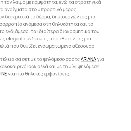
η τον λαιμό με κομψότητα, ενώ τα στρατηγικά
α ανοίγματα στο μπροστινό μέρος
 διακριτικά το δέρμα, δημιουργώντας μια
ισορροπία ανάμεσα στη θηλυκότητα και το
το ενδιάμεσο, τα ιδιαίτερα διακοσμητικά του
ως elegant σύνδεσμοι, προσθέτοντας μια
νελιά που θυμίζει ενσωματωμένο αξεσουάρ.
τέλεια σα σετ με το ψηλόμεσο σορτς
ARIANA
για
καλοκαιρινό look αλλά και με τη μίνι ψηλόμεση
INE
για πιο θηλυκές εμφανίσεις.