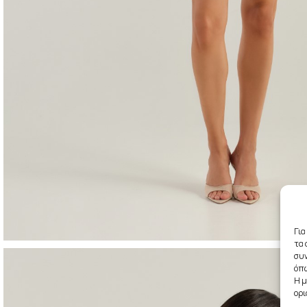
Για
τα 
συν
όπω
Η μ
ορι