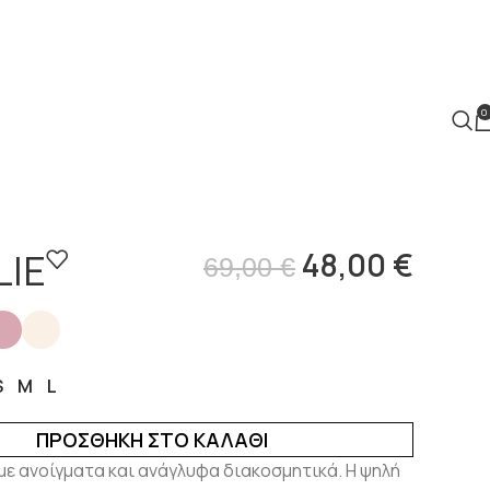
0
LIE
48,00
€
69,00
€
S
M
L
ΠΡΟΣΘΉΚΗ ΣΤΟ ΚΑΛΆΘΙ
με ανοίγματα και ανάγλυφα διακοσμητικά. Η ψηλή