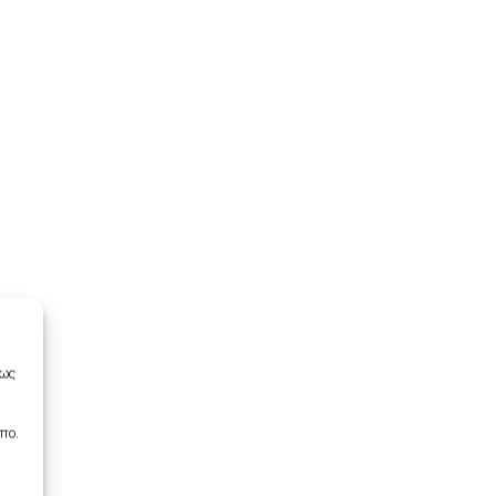
πως
πο.