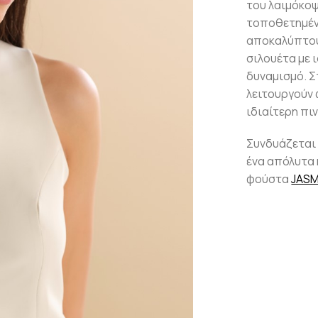
του λαιμόκοψ
τοποθετημέν
αποκαλύπτουν
σιλουέτα με 
δυναμισμό. Σ
λειτουργούν 
ιδιαίτερη πι
Συνδυάζεται 
ένα απόλυτα 
φούστα
JASM