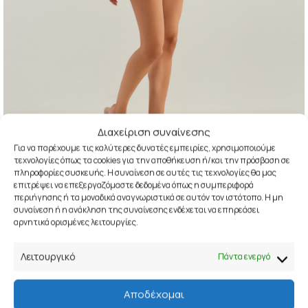
Διαχείριση συναίνεσης
Για να παρέχουμε τις καλύτερες δυνατές εμπειρίες, χρησιμοποιούμε
Click to enlarge
τεχνολογίες όπως τα cookies για την αποθήκευση ή/και την πρόσβαση σε
πληροφορίες συσκευής. Η συναίνεση σε αυτές τις τεχνολογίες θα μας
ARIANA
38,00
€
επιτρέψει να επεξεργαζόμαστε δεδομένα όπως η συμπεριφορά
55,00
€
περιήγησης ή τα μοναδικά αναγνωριστικά σε αυτόν τον ιστότοπο. Η μη
συναίνεση ή η ανάκληση της συναίνεσης ενδέχεται να επηρεάσει
Ref: 049.026
αρνητικά ορισμένες λειτουργίες.
COLOR
Λειτουργικό
Πάντα ενεργό
SIZE
S
M
L
Αποδέχομαι
ΠΡΟΣΘΉΚΗ ΣΤΟ ΚΑΛΆΘΙ