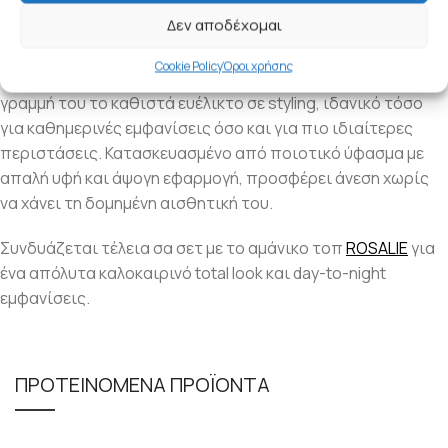
Δεν αποδέχομαι
Εφαρμοστό ψηλόμεσο σορτς με φερμουάρ στο πλάι που
αγκαλιάζει το σώμα και τονίζει τη μέση, αναδεικνύοντας με
Cookie Policy
Όροι χρήσης
διακριτικότητα τη γυναικεία σιλουέτα. Η κομψή, μίνιμαλ
γραμμή του το καθιστά ευέλικτο σε styling, ιδανικό τόσο
για καθημερινές εμφανίσεις όσο και για πιο ιδιαίτερες
περιστάσεις. Κατασκευασμένο από ποιοτικό ύφασμα με
απαλή υφή και άψογη εφαρμογή, προσφέρει άνεση χωρίς
να χάνει τη δομημένη αισθητική του.
Συνδυάζεται τέλεια σα σετ με το αμάνικο τοπ
ROSALIE
για
ένα απόλυτα καλοκαιρινό total look και day-to-night
εμφανίσεις.
ΠΡΟΤΕΙΝΟΜΕΝΑ ΠΡΟΪΟΝΤΑ