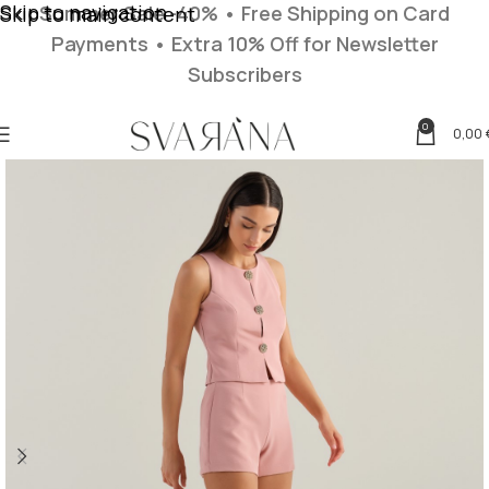
Skip to navigation
Summer Sale -40% • Free Shipping on Card
Skip to main content
Payments
• Extra 10% Off for Newsletter
Subscribers
0
0,00