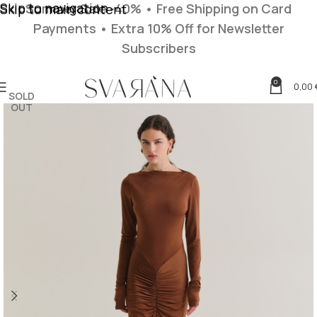
Skip to navigation
Summer Sale -40% • Free Shipping on Card
Skip to main content
Payments
• Extra 10% Off for Newsletter
Subscribers
0
0,00
SOLD
OUT