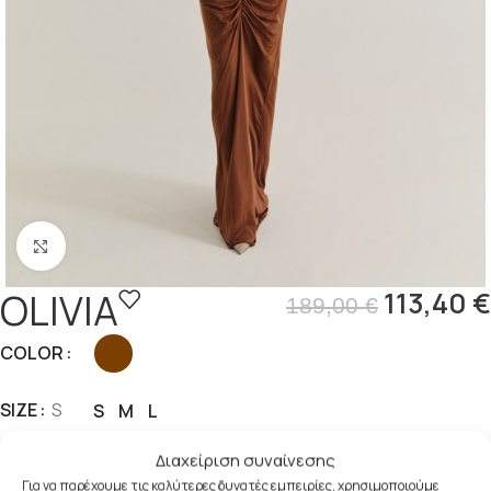
Click to enlarge
OLIVIA
113,40
€
189,00
€
COLOR
SIZE
S
S
M
L
Διαχείριση συναίνεσης
ΠΡΟΣΘΉΚΗ ΣΤΟ ΚΑΛΆΘΙ
Για να παρέχουμε τις καλύτερες δυνατές εμπειρίες, χρησιμοποιούμε