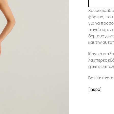
Χρυσό βραδι
φόρεμα, που 
για να προσδ
παγιέτες αντ
δημιουργώντα
και την αυτο
Ιδανική επιλ
λαμπερές εξό
glam σε απόλ
Βρείτε περι
[
Inspo
]