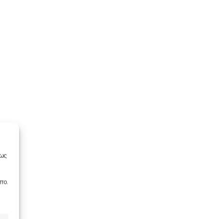
πως
πο.