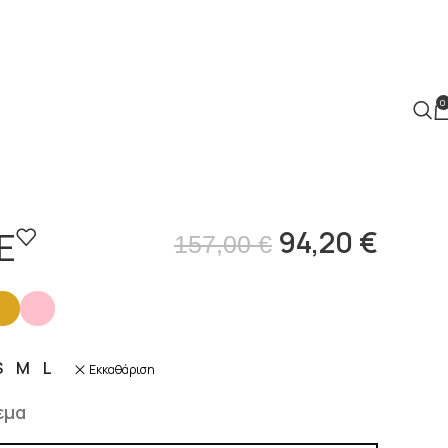
0
E
94,20
€
157,00
€
S
M
L
Εκκαθάριση
εμα