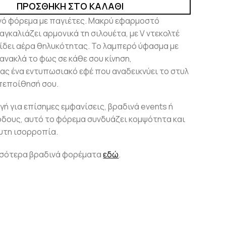
ΠΡΟΣΘΉΚΗ ΣΤΟ ΚΑΛΆΘΙ
νό φόρεμα με παγιέτες. Μακρύ εφαρμοστό
αγκαλιάζει αρμονικά τη σιλουέτα, με V ντεκολτέ
ίδει αέρα θηλυκότητας. Το λαμπερό ύφασμα με
ανακλά το φως σε κάθε σου κίνηση,
ς ένα εντυπωσιακό εφέ που αναδεικνύει το στυλ
πεποίθησή σου.
ογή για επίσημες εμφανίσεις, βραδινά events ή
δους, αυτό το φόρεμα συνδυάζει κομψότητα και
υτη ισορροπία.
σσότερα βραδινά φορέματα
εδώ
.