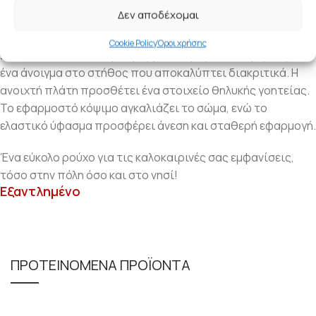
Δεν αποδέχομαι
Εξώπλατο ελαστικό και εφαρμοστό κορμάκι με ζιβάγκο
που εντυπωσιάζει με τον ιδιαίτερο σχεδιασμό του.
Cookie Policy
Όροι χρήσης
Συνδυάζει την αυστηρή γραμμή στο μπροστινό μέρος με
ένα άνοιγμα στο στήθος που αποκαλύπτει διακριτικά. Η
ανοιχτή πλάτη προσθέτει ένα στοιχείο θηλυκής γοητείας.
Το εφαρμοστό κόψιμο αγκαλιάζει το σώμα, ενώ το
ελαστικό ύφασμα προσφέρει άνεση και σταθερή εφαρμογή.
Ένα εύκολο ρούχο για τις καλοκαιρινές σας εμφανίσεις,
τόσο στην πόλη όσο και στο νησί!
Εξαντλημένο
ΠΡΟΤΕΙΝΟΜΕΝΑ ΠΡΟΪΟΝΤΑ