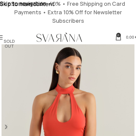
Skip to navigation
Summer Sale -40% • Free Shipping on Card
Skip to main content
Payments
• Extra 10% Off for Newsletter
Subscribers
0
0,00
SOLD
OUT