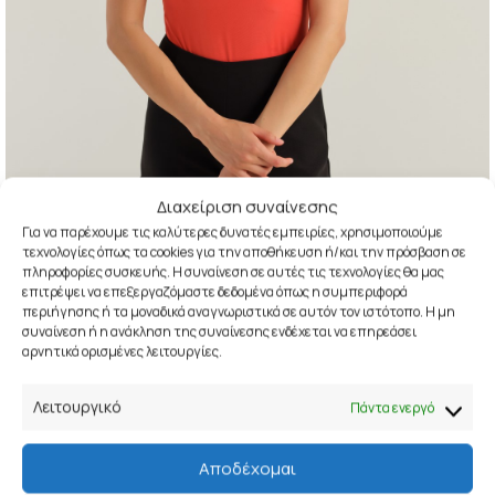
Διαχείριση συναίνεσης
Για να παρέχουμε τις καλύτερες δυνατές εμπειρίες, χρησιμοποιούμε
Click to enlarge
τεχνολογίες όπως τα cookies για την αποθήκευση ή/και την πρόσβαση σε
πληροφορίες συσκευής. Η συναίνεση σε αυτές τις τεχνολογίες θα μας
επιτρέψει να επεξεργαζόμαστε δεδομένα όπως η συμπεριφορά
ARLA
33,00
€
55,00
€
περιήγησης ή τα μοναδικά αναγνωριστικά σε αυτόν τον ιστότοπο. Η μη
συναίνεση ή η ανάκληση της συναίνεσης ενδέχεται να επηρεάσει
Ref: 037.020
αρνητικά ορισμένες λειτουργίες.
COLOR
Λειτουργικό
Πάντα ενεργό
SIZE
S
M
L
Αποδέχομαι
ΠΡΟΣΘΉΚΗ ΣΤΟ ΚΑΛΆΘΙ