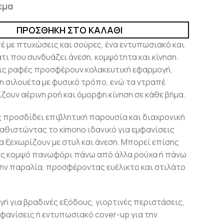
εμα
ΠΡΟΣΘΉΚΗ ΣΤΟ ΚΑΛΆΘΙ
έ με πτυχώσεις και σούρες, ένα εντυπωσιακό και
τι που συνδυάζει άνεση, κομψότητα και κίνηση.
τις ραφές προσφέρουν κολακευτική εφαρμογή,
η σιλουέτα με φυσικό τρόπο, ενώ τα ντραπέ
ίζουν αέρινη ροή και όμορφη κίνηση σε κάθε βήμα.
ς προσδίδει επιβλητική παρουσία και διαχρονική
αθιστώντας το κimono ιδανικό για εμφανίσεις
α ξεχωρίζουν με στυλ και άνεση. Μπορεί επίσης
ως κομψό πανωφόρι πάνω από άλλα ρούχα ή πάνω
ην παραλία, προσφέροντας ευέλικτο και στιλάτο
ογή για βραδινές εξόδους, γιορτινές περιστάσεις,
εμφανίσεις ή εντυπωσιακό cover-up για την