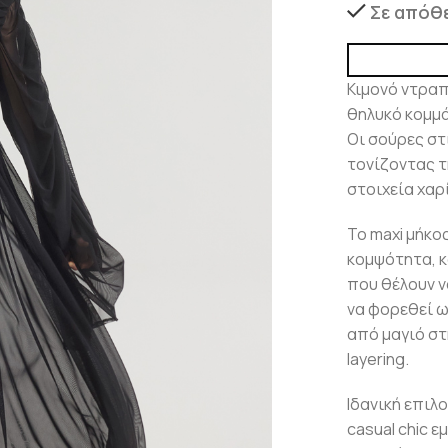
Σε απόθ
Κιμονό ντραπ
θηλυκό κομμά
Οι σούρες σ
τονίζοντας τ
στοιχεία χαρ
Το maxi μήκο
κομψότητα, κ
που θέλουν ν
να φορεθεί 
από μαγιό στ
layering.
Ιδανική επιλ
casual chic 