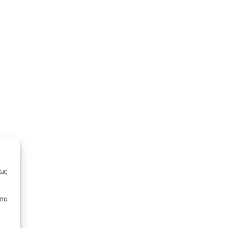
πως
πο.