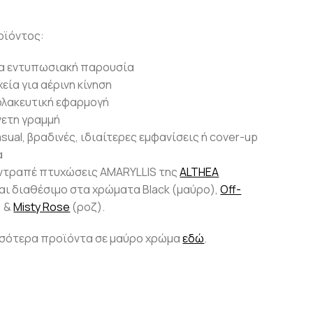
ροϊόντος:
ια εντυπωσιακή παρουσία
εία για αέρινη κίνηση
ολακευτική εφαρμογή
νετη γραμμή
asual, βραδινές, ιδιαίτερες εμφανίσεις ή cover-up
α
ε ντραπέ πτυχώσεις
AMARYLLIS
της
ALTHEA
αι διαθέσιμο στα χρώματα Black (μαύρο),
Off-
) &
Misty Rose
(ροζ).
σσότερα προϊόντα σε μαύρο χρώμα
εδώ
.