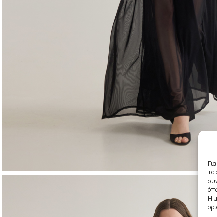
Για
τα 
συν
όπω
Η μ
ορι