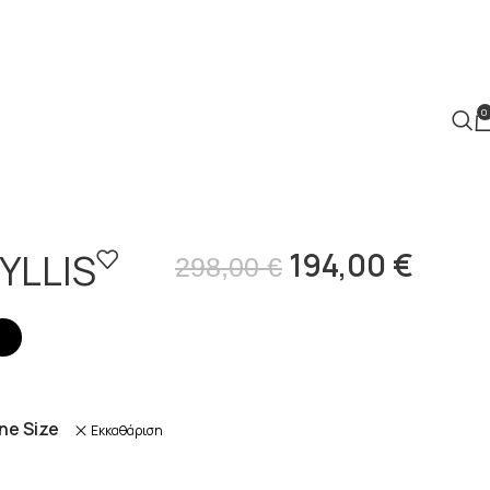
0
YLLIS
194,00
€
298,00
€
ne Size
Εκκαθάριση