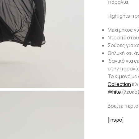
παραλία.
Highlights π
Maxi μήκος γ
Ντραπέ στοιχ
Σούρες για κ
Θηλυκή και ά
Ιδανικό για c
στην παραλί
Το κιμονό μ
Collection
είν
White
(λευκό
Βρείτε περι
[
Inspo
]