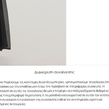
Διαχείριση συναίνεσης
 να παρέχουμε τις καλύτερες δυνατές εμπειρίες, χρησιμοποιούμε τεχνολογίες ό
cookies για την αποθήκευση ή/και την πρόσβαση σε πληροφορίες συσκευής. Η
αίνεση σε αυτές τις τεχνολογίες θα μας επιτρέψει να επεξεργαζόμαστε δεδομένα
ς η συμπεριφορά περιήγησης ή τα μοναδικά αναγνωριστικά σε αυτόν τον ιστότο
η συναίνεση ή η ανάκληση της συναίνεσης ενδέχεται να επηρεάσει αρνητικά
σμένες λειτουργίες.